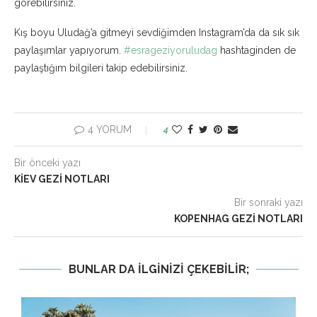
görebilirsiniz.
Kış boyu Uludağ’a gitmeyi sevdiğimden Instagram’da da sık sık
paylaşımlar yapıyorum.
#esrageziyoruludag
hashtaginden de
paylaştığım bilgileri takip edebilirsiniz.
4 YORUM
4
Bir önceki yazı
KIEV GEZI NOTLARI
Bir sonraki yazı
KOPENHAG GEZI NOTLARI
BUNLAR DA ILGINIZI ÇEKEBILIR;