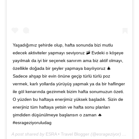
Yaşadığımız şehirde olup, hafta sonunda bizi mutlu
edecek aktiviteler yapmayı seviyoruz 🚠 Evdeki o köşeye
yayılmak da iyi bir seçenek sanırım ama biz aktif olmayı,
özellikle doğada bir şeyler yapmaya bayılıyoruz 🎄
Sadece ahşap bir evin önüne geçip türlü türlü poz
vermek, karlı yollarda yürüyüş yapmak ya da bir haflinger
ile göl kenarında gezinmek bizim hafta sonumuzun özeti.
O yüzden bu haftaya enerjimiz yüksek başladık. Sizin de
enerjiniz tüm haftaya yetsin ve hafta sonu planları
şimdiden düşünülmeye başlansın o zaman 🔥
#esrageziyoruludag
A post shared by
ESRA • Travel Blogger
(@esrageziyor) on
Dec 