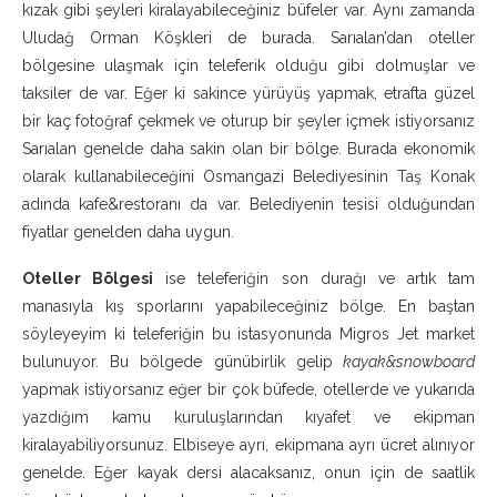
kızak gibi şeyleri kiralayabileceğiniz büfeler var. Aynı zamanda
Uludağ Orman Köşkleri de burada. Sarıalan’dan oteller
bölgesine ulaşmak için teleferik olduğu gibi dolmuşlar ve
taksiler de var. Eğer ki sakince yürüyüş yapmak, etrafta güzel
bir kaç fotoğraf çekmek ve oturup bir şeyler içmek istiyorsanız
Sarıalan genelde daha sakin olan bir bölge. Burada ekonomik
olarak kullanabileceğini Osmangazi Belediyesinin Taş Konak
adında kafe&restoranı da var. Belediyenin tesisi olduğundan
fiyatlar genelden daha uygun.
Oteller Bölgesi
ise teleferiğin son durağı ve artık tam
manasıyla kış sporlarını yapabileceğiniz bölge. En baştan
söyleyeyim ki teleferiğin bu istasyonunda Migros Jet market
bulunuyor. Bu bölgede günübirlik gelip
kayak&snowboard
yapmak istiyorsanız eğer bir çok büfede, otellerde ve yukarıda
yazdığım kamu kuruluşlarından kıyafet ve ekipman
kiralayabiliyorsunuz. Elbiseye ayrı, ekipmana ayrı ücret alınıyor
genelde. Eğer kayak dersi alacaksanız, onun için de saatlik