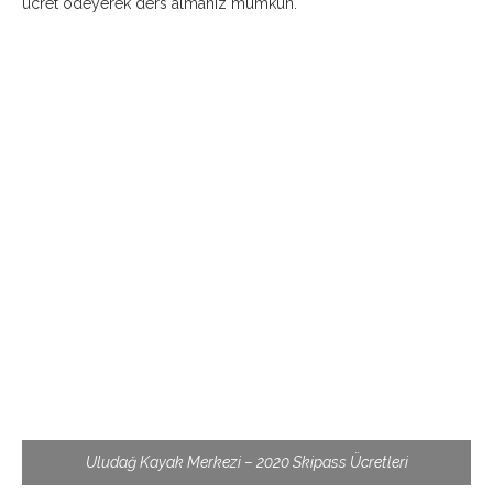
ücret ödeyerek ders almanız mümkün.
Uludağ Kayak Merkezi – 2020 Skipass Ücretleri