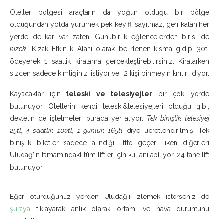
Oteller bölgesi araçların da yoğun olduğu bir bölge
olduğundan yolda yürümek pek keyifli sayılmaz, geri kalan her
yerde de kar var zaten. Günübirlik eğlencelerden birisi de
kızak
. Kızak Etkinlik Alanı olarak belirlenen kısma gidip, 30tl
ödeyerek 1 saatlik kiralama gerçekleştirebilirsiniz. Kiralarken
sizden sadece kimliğinizi istiyor ve “2 kişi binmeyin kırılır” diyor.
Kayacaklar için
teleski ve telesiyejler
bir çok yerde
bulunuyor. Otellerin kendi teleski&telesiyejleri olduğu gibi,
devletin de işletmeleri burada yer alıyor.
Tek binişlik telesiyej
25tl, 4 saatlik 100tl, 1 günlük 165tl
diye ücretlendirilmiş. Tek
binişlik biletler sadece alındığı liftte geçerli iken diğerleri
Uludağ’ın tamamındaki tüm liftler için kullanılabiliyor. 24 tane lift
bulunuyor.
Eğer oturduğunuz yerden Uludağ’ı izlemek isterseniz de
şuraya
tıklayarak anlık olarak ortamı ve hava durumunu