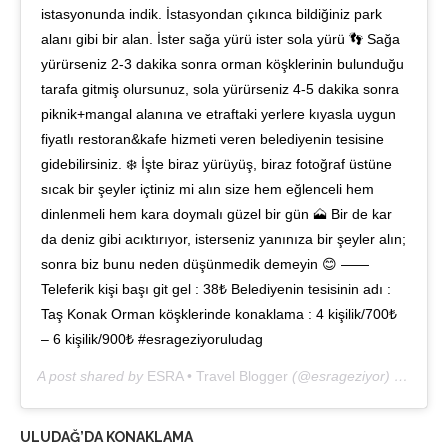
istasyonunda indik. İstasyondan çıkınca bildiğiniz park
alanı gibi bir alan. İster sağa yürü ister sola yürü 👣 Sağa
yürürseniz 2-3 dakika sonra orman köşklerinin bulunduğu
tarafa gitmiş olursunuz, sola yürürseniz 4-5 dakika sonra
piknik+mangal alanına ve etraftaki yerlere kıyasla uygun
fiyatlı restoran&kafe hizmeti veren belediyenin tesisine
gidebilirsiniz. ❄️ İşte biraz yürüyüş, biraz fotoğraf üstüne
sıcak bir şeyler içtiniz mi alın size hem eğlenceli hem
dinlenmeli hem kara doymalı güzel bir gün 🗻 Bir de kar
da deniz gibi acıktırıyor, isterseniz yanınıza bir şeyler alın;
sonra biz bunu neden düşünmedik demeyin 😊 ——
Teleferik kişi başı git gel : 38₺ Belediyenin tesisinin adı :
Taş Konak Orman köşklerinde konaklama : 4 kişilik/700₺
– 6 kişilik/900₺ #esrageziyoruludag
A post shared by
ESRA • Travel Blogger
(@esrageziyor) on
Dec 
ULUDAĞ’DA KONAKLAMA