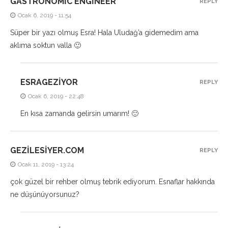
GASTRONOMIC ENGINEER
REPLY
Ocak 6, 2019 - 11:54
Süper bir yazı olmuş Esra! Hala Uludağ’a gidemedim ama
aklıma soktun valla 🙂
ESRAGEZIYOR
REPLY
Ocak 6, 2019 - 22:48
En kısa zamanda gelirsin umarım! 🙂
GEZILESIYER.COM
REPLY
Ocak 11, 2019 - 13:24
çok güzel bir rehber olmuş tebrik ediyorum. Esnaflar hakkında
ne düşünüyorsunuz?