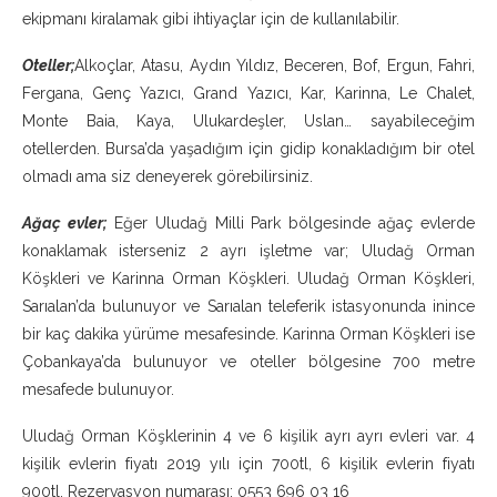
ekipmanı kiralamak gibi ihtiyaçlar için de kullanılabilir.
Oteller;
Alkoçlar, Atasu, Aydın Yıldız, Beceren, Bof, Ergun, Fahri,
Fergana, Genç Yazıcı, Grand Yazıcı, Kar, Karinna, Le Chalet,
Monte Baia, Kaya, Ulukardeşler, Uslan… sayabileceğim
otellerden. Bursa’da yaşadığım için gidip konakladığım bir otel
olmadı ama siz deneyerek görebilirsiniz.
Ağaç evler;
Eğer Uludağ Milli Park bölgesinde ağaç evlerde
konaklamak isterseniz 2 ayrı işletme var; Uludağ Orman
Köşkleri ve Karinna Orman Köşkleri. Uludağ Orman Köşkleri,
Sarıalan’da bulunuyor ve Sarıalan teleferik istasyonunda inince
bir kaç dakika yürüme mesafesinde. Karinna Orman Köşkleri ise
Çobankaya’da bulunuyor ve oteller bölgesine 700 metre
mesafede bulunuyor.
Uludağ Orman Köşklerinin 4 ve 6 kişilik ayrı ayrı evleri var. 4
kişilik evlerin fiyatı 2019 yılı için 700tl, 6 kişilik evlerin fiyatı
900tl. Rezervasyon numarası; 0553 696 03 16