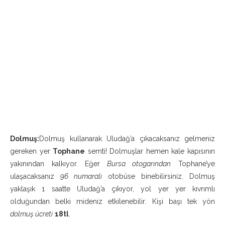
Dolmuş:
Dolmuş kullanarak Uludağ’a çıkacaksanız gelmeniz
gereken yer
Tophane
semti! Dolmuşlar hemen kale kapısının
yakınından kalkıyor. Eğer
Bursa otogarından
Tophane’ye
ulaşacaksanız
96 numaralı
otobüse binebilirsiniz. Dolmuş
yaklaşık 1 saatte Uludağ’a çıkıyor, yol yer yer kıvrımlı
olduğundan belki mideniz etkilenebilir. Kişi başı tek yön
dolmuş ücreti
18tl
.