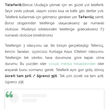
Teleferik:
Bence Uludağ’a çıkmak için en güzel yol teleferik.
Seyir zevki yüksek, ulaşım süresi kısa ve trafik gibi dertler yok.
Teleferik kullanmak için gelmeniz gereken yer
Teferrüç
semti.
Bursa otogarından
teleferiğe ulaşacaksanız
94
numaralı
otobüse,
Mudanya iskelesinden
teleferiğe gidecekseniz
F3
numaralı otobüse binebilirsiniz.
Teleferiğin 3 istasyonu var. İlki binişin gerçekleştiği Teferrüç,
ikincisi Sarıalan, üçüncüsü Kurbağa Kaya (Oteller) istasyonu.
Teleferiğin tek sıkıntısı hava durumuna göre kapalı olma
durumu. Bu yüzden ister
sosyal medya hesaplarından
ister
arayarak bunu sormanız gerek. Teleferik aynı gün gidiş dönüş
ücreti tam 50tl / öğrenci 35tl
. Tek yön ücreti ise tam 40tl,
öğrenci 25tl.