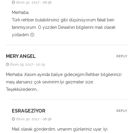
Ekim 30, 2017 - 08:58
Merhaba,
Türk rehber bulabilirsiniz gibi düşünüyorum fakat ben
tanımıyorum. O yüzden Dewa’nın bilgilerini mail olarak
yolladım 🙂
MERY ANGEL
REPLY
Ekim 29, 2017 - 10:25
Merhaba ,Kasım ayında baliye gideceğim.Rehber bilgilerinizi
maiş atarsanız çok sevinirim.İyi gezmeler size.
Teşekkürederim….
ESRAGEZIYOR
REPLY
Ekim 30, 2017 - 08:58
Mail olarak gönderdim, umarım günleriniz uyar. İyi