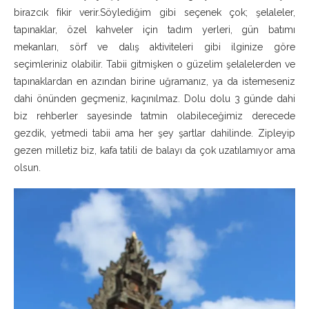
birazcık fikir verir.Söylediğim gibi seçenek çok; şelaleler,
tapınaklar, özel kahveler için tadım yerleri, gün batımı
mekanları, sörf ve dalış aktiviteleri gibi ilginize göre
seçimleriniz olabilir. Tabii gitmişken o güzelim şelalelerden ve
tapınaklardan en azından birine uğramanız, ya da istemeseniz
dahi önünden geçmeniz, kaçınılmaz. Dolu dolu 3 günde dahi
biz rehberler sayesinde tatmin olabileceğimiz derecede
gezdik, yetmedi tabii ama her şey şartlar dahilinde. Zipleyip
gezen milletiz biz, kafa tatili de balayı da çok uzatılamıyor ama
olsun.