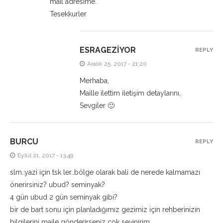
mail adresime.
Tesekkurler
ESRAGEZIYOR
REPLY
Aralık 25, 2017 - 21:20
Merhaba,
Maille ilettim iletişim detaylarını,
Sevgiler 🙂
BURCU
REPLY
Eylül 21, 2017 - 13:49
slm..yazi için tsk ler..bölge olarak bali de nerede kalmamazı
önerirsiniz? ubud? seminyak?
4 gün ubud 2 gün seminyak gibi?
bir de bart sonu için planladığımız gezimiz için rehberinizin
bilgilerini maile gönderirseniz çok sevinirim..