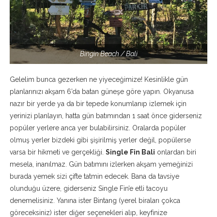
Bingin Beach / Bali
Gelelim bunca gezerken ne yiyeceğimize! Kesinlikle gün
planlarınızı akşam 6’da batan güneşe göre yapın. Okyanusa
nazır bir yerde ya da bir tepede konumlanıp izlemek için
yerinizi planlayın, hatta gün batımından 1 saat önce giderseniz
popüler yerlere anca yer bulabilirsiniz. Oralarda popüler
olmuş yerler bizdeki gibi şişirilmiş yerler değil, popülerse
varsa bir hikmeti ve gerçekliği.
Single Fin Bali
onlardan biri
mesela, inanılmaz. Gün batımını izlerken akşam yemeğinizi
burada yemek sizi çifte tatmin edecek. Bana da tavsiye
olunduğu üzere, giderseniz Single Fin’e etli tacoyu
denemelisiniz. Yanına ister Bintang (yerel biraları çokca
göreceksiniz) ister diğer seçenekleri alıp, keyfinize