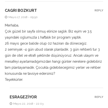
CAGRI BOZKURT
REPLY
Mayıs 17, 2018 - 09:50
Merhaba,
Çok güzel bir sayfa olmuş elinize sağlık. Biz eşim ve 3.5
yaşındaki oğlumuzla 1 haftalık bir program yaptık.
26 mayıs gece balide olup 02 haziran da döneceğiz.
2 seminyak -4 gün ubud olarak planladık. 3 gün rehberli tur 3
gün de otel ve etrafı şeklinde düşünüyoruz. Ancak ulaşım ve
mesafeyi ayarlamadığımızdan hangi günler nerelere gidebiliriz
tam planlayamadık. Çocukla gidebileceğimiz yerler ve rehber
konusunda ne tavsiye edersiniz?
Teşekkürler.
ESRAGEZIYOR
REPLY
Mayıs 22, 2018 - 22:03