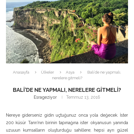
Anasayfa
Ülkeler
Asya
Bali’de ne yapmalı,
nerelere gitmeli?
BALI’DE NE YAPMALI, NERELERE GITMELI?
Esrageziyor
Temmuz 13, 2016
Nereye giderseniz gidin uçtuğunuz onca yola değecek. İster
200 küsür Tanrı’nın birinin tapınağına ister okyanusun yanında
uzuuun kumsalların oluşturduğu sahillere; hepsi ayrı güzel