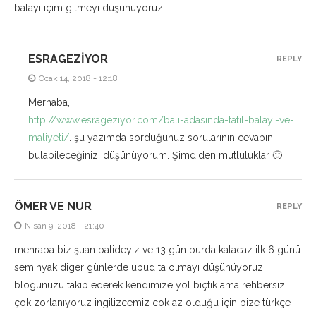
balayı içim gitmeyi düşünüyoruz.
ESRAGEZIYOR
REPLY
Ocak 14, 2018 - 12:18
Merhaba,
http://www.esrageziyor.com/bali-adasinda-tatil-balayi-ve-
maliyeti/
. şu yazımda sorduğunuz sorularının cevabını
bulabileceğinizi düşünüyorum. Şimdiden mutluluklar 🙂
ÖMER VE NUR
REPLY
Nisan 9, 2018 - 21:40
mehraba biz şuan balideyiz ve 13 gün burda kalacaz ilk 6 günü
seminyak diger günlerde ubud ta olmayı düşünüyoruz
blogunuzu takip ederek kendimize yol biçtik ama rehbersiz
çok zorlanıyoruz ingilizcemiz cok az olduğu için bize türkçe