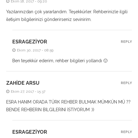
Ekim 18, 2017 - 09:20
Yazılarınızdan çok yararlandım. Teşekkürler. Rehberinizle ilgili
iletişim bilgilerinizi gönderirseniz sevinirim.
ESRAGEZIYOR
REPLY
Ekim 30, 2017 - 08:59
Ben teşekkür ederim, rehber bilgileri yollandı 🙂
ZAHİDE ARSU
REPLY
Ekim 27, 2017 - 15:37
ESRA HANIM ORADA TÜRK REHBER BULMAK MÜMKÜN MÜ ??
BENDE REHBERİN BİLGİLERİNİ İSTİYORUM :))
ESRAGEZIYOR
REPLY