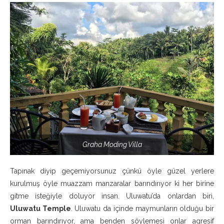
Graha Moding Villa
Tapınak diyip geçemiyorsunuz çünkü öyle güzel yerlere
kurulmuş öyle muazzam manzaralar barındırıyor ki her birine
gitme isteğiyle doluyor insan. Uluwatu’da onlardan biri,
Uluwatu Temple
. Uluwatu da içinde maymunların olduğu bir
orman barındırıyor, ama benden söylemesi onlar agresif