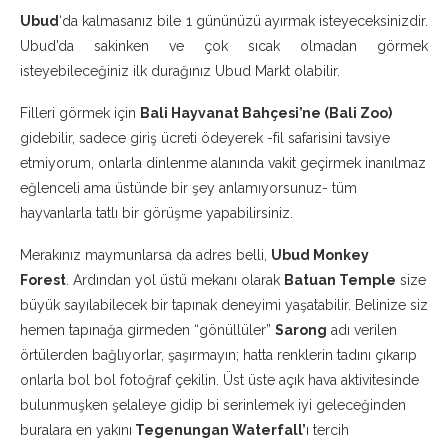
Ubud
‘da kalmasanız bile 1 gününüzü ayırmak isteyeceksinizdir.
Ubud’da sakinken ve çok sıcak olmadan görmek
isteyebileceğiniz ilk durağınız Ubud Markt olabilir.
Filleri görmek için
Bali Hayvanat Bahçesi’ne (Bali Zoo)
gidebilir, sadece giriş ücreti ödeyerek -fil safarisini tavsiye
etmiyorum, onlarla dinlenme alanında vakit geçirmek inanılmaz
eğlenceli ama üstünde bir şey anlamıyorsunuz- tüm
hayvanlarla tatlı bir görüşme yapabilirsiniz.
Merakınız maymunlarsa da adres belli,
Ubud Monkey
Forest
. Ardından yol üstü mekanı olarak
Batuan Temple
size
büyük sayılabilecek bir tapınak deneyimi yaşatabilir. Belinize siz
hemen tapınağa girmeden “gönüllüler”
Sarong
adı verilen
örtülerden bağlıyorlar, şaşırmayın; hatta renklerin tadını çıkarıp
onlarla bol bol fotoğraf çekilin. Üst üste açık hava aktivitesinde
bulunmuşken şelaleye gidip bi serinlemek iyi geleceğinden
buralara en yakını
Tegenungan Waterfall’
ı tercih