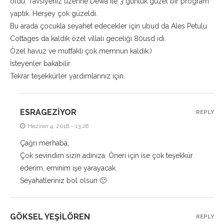
oldu. Tavsiyeniz üzerine Dewa ile 3 günlük güzel bir program
yaptık. Herşey çok güzeldi.
Bu arada çocukla seyahet edecekler için ubud da Ales Petulu
Cottages da kaldık özel villalı geceliği 80usd idi.
Özel havuz ve mutfaklı çok memnun kaldık:)
İsteyenler bakabilir.
Tekrar teşekkürler yardımlarınız için.
ESRAGEZIYOR
REPLY
Haziran 4, 2018 - 13:28
Çağrı merhaba,
Çok sevindim sizin adınıza. Öneri için ise çok teşekkür
ederim, eminim işe yarayacak.
Seyahatleriniz bol olsun 🙂
GÖKSEL YEŞILÖREN
REPLY