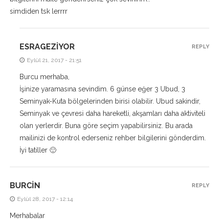
simdiden tsk lerrrr
ESRAGEZIYOR
REPLY
Eylül 21, 2017 - 21:51
Burcu merhaba,
İşinize yaramasına sevindim. 6 günse eğer 3 Ubud, 3
Seminyak-Kuta bölgelerinden birisi olabilir. Ubud sakindir,
Seminyak ve çevresi daha hareketli, akşamları daha aktiviteli
olan yerlerdir. Buna göre seçim yapabilirsiniz. Bu arada
mailinizi de kontrol ederseniz rehber bilgilerini gönderdim.
İyi tatiller 🙂
BURCIN
REPLY
Eylül 28, 2017 - 12:14
Merhabalar