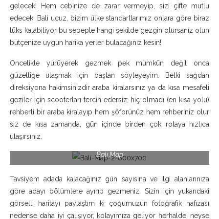
gelecek! Hem cebinize de zarar vermeyip, sizi çifte mutlu
edecek. Bali ucuz, bizim ülke standartlarımız onlara göre biraz
lüks kalabiliyor bu sebeple hangi şekilde gezgin olursanız olun
bütçenize uygun harika yerler bulacağınız kesin!
Öncelikle yürüyerek gezmek pek mümkün değil onca
güzelliğe ulaşmak için baştan söyleyeyim. Belki sağdan
direksiyona hakimsinizdir araba kiralarsınız ya da kısa mesafeli
geziler için scooterları tercih edersiz; hiç olmadı (en kısa yolu)
rehberli bir araba kiralayıp hem şöforünüz hem rehberiniz olur
siz de kısa zamanda, gün içinde birden çok rotaya hızlıca
ulaşırsınız.
Bali Map
Tavsiyem adada kalacağınız gün sayısına ve ilgi alanlarınıza
göre adayı bölümlere ayırıp gezmeniz. Sizin için yukarıdaki
görselli haritayı paylaştım ki çoğumuzun fotoğrafik hafızası
nedense daha iyi çalışıyor, kolayımıza geliyor herhalde, neyse