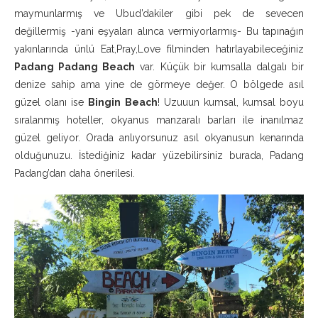
maymunlarmış ve Ubud’dakiler gibi pek de sevecen
değillermiş -yani eşyaları alınca vermiyorlarmış- Bu tapınağın
yakınlarında ünlü Eat,Pray,Love filminden hatırlayabileceğiniz
Padang Padang Beach
var. Küçük bir kumsalla dalgalı bir
denize sahip ama yine de görmeye değer. O bölgede asıl
güzel olanı ise
Bingin Beach
! Uzuuun kumsal, kumsal boyu
sıralanmış hoteller, okyanus manzaralı barları ile inanılmaz
güzel geliyor. Orada anlıyorsunuz asıl okyanusun kenarında
olduğunuzu. İstediğiniz kadar yüzebilirsiniz burada, Padang
Padang’dan daha önerilesi.