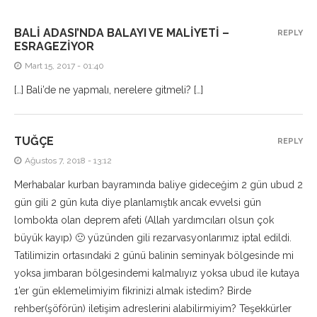
BALI ADASI’NDA BALAYI VE MALIYETI –
REPLY
ESRAGEZIYOR
Mart 15, 2017 - 01:40
[…] Bali’de ne yapmalı, nerelere gitmeli? […]
TUĞÇE
REPLY
Ağustos 7, 2018 - 13:12
Merhabalar kurban bayramında baliye gideceğim 2 gün ubud 2
gün gili 2 gün kuta diye planlamıştık ancak evvelsi gün
lombokta olan deprem afeti (Allah yardımcıları olsun çok
büyük kayıp) 🙁 yüzünden gili rezarvasyonlarımız iptal edildi.
Tatilimizin ortasındaki 2 günü balinin seminyak bölgesinde mi
yoksa jımbaran bölgesindemi kalmalıyız yoksa ubud ile kutaya
1’er gün eklemelimiyim fikrinizi almak istedim? Birde
rehber(şöförün) iletişim adreslerini alabilirmiyim? Teşekkürler