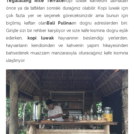
Tegalalang Rice Terrace
kopi luwak kahvesini tatmadan
önce ya da tattıktan sonraki durağınız olabilir. Kopi luwak için
çok fazla yer ve seçenek göreceksinizdir ama bunun için
biçilmiş kaftan olan
Bali Pulina
en doğru adreslerden biri.
Girişte sizi bir rehber karşılıyor ve size kafe kısmına doğru eşlik
ederken,
kopi luwak
hayvanının beslendiği yerlerden,
hayvanların kendisinden ve kahvenin yapım hikayesinden
bahsederek muazzam manzarasıyla oturacağınız kafe kısmına
ulaştırıyor.