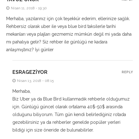
Nisan 11, 2018 - 19:30
Merhaba, yazılarınız için çok teşekkür ederim, ellerinize sağlık.
Rehbersiz olarak uber ile veya blue bird taksilerle tarihi
mekanları veya plajları gezmemiz mümkün değil mi yada daha
mı pahalıya gelir? Siz rehber ile günlüğü ne kadara
anlaşmıştınız? İyi günler
ESRAGEZIYOR
REPLY
Nisan 13, 2018 - 08:15
Merhaba,
Biz Uber ya da Blue Bird kullanmadık rehberle olduğumuz
için. Günlüğü güncel olarak ortalama 40$-50$ arasında
olduğunu biliyorum. Tüm gün kendi belirlediğiniz rotada
gezebilirsiniz ya da rehberler genelde popüler yerleri
bildiği için size öneride de bulunabilirler.