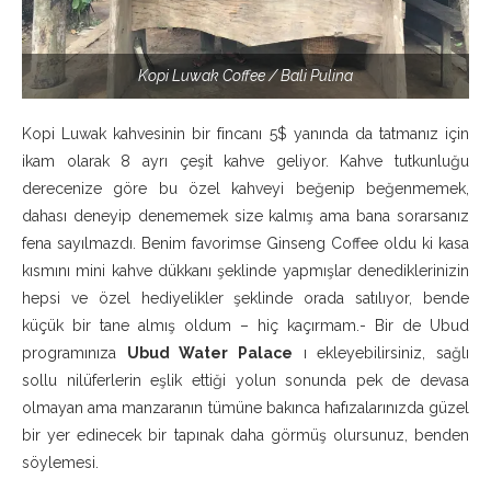
Kopi Luwak Coffee / Bali Pulina
Kopi Luwak kahvesinin bir fincanı 5$ yanında da tatmanız için
ikam olarak 8 ayrı çeşit kahve geliyor. Kahve tutkunluğu
derecenize göre bu özel kahveyi beğenip beğenmemek,
dahası deneyip denememek size kalmış ama bana sorarsanız
fena sayılmazdı. Benim favorimse Ginseng Coffee oldu ki kasa
kısmını mini kahve dükkanı şeklinde yapmışlar denediklerinizin
hepsi ve özel hediyelikler şeklinde orada satılıyor, bende
küçük bir tane almış oldum – hiç kaçırmam.- Bir de Ubud
programınıza
Ubud Water Palace
ı ekleyebilirsiniz, sağlı
sollu nilüferlerin eşlik ettiği yolun sonunda pek de devasa
olmayan ama manzaranın tümüne bakınca hafızalarınızda güzel
bir yer edinecek bir tapınak daha görmüş olursunuz, benden
söylemesi.