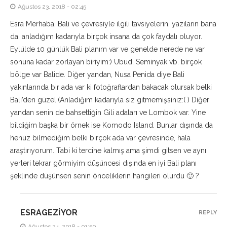
Ağustos 23, 2018 - 02:45
Esra Merhaba, Bali ve çevresiyle ilgili tavsiyelerin, yazıların bana
da, anladığım kadarıyla birçok insana da çok faydalı oluyor.
Eylülde 10 günlük Bali planım var ve genelde nerede ne var
sonuna kadar zorlayan biriyim:) Ubud, Seminyak vb. birçok
bölge var Balide. Diğer yandan, Nusa Penida diye Bali
yakınlarında bir ada var ki fotoğraflardan bakacak olursak belki
Bali’den güzel.(Anladığım kadarıyla siz gitmemişsiniz:( ) Diğer
yandan senin de bahsettiğin Gili adaları ve Lombok var. Yine
bildiğim başka bir örnek ise Komodo Island. Bunlar dışında da
henüz bilmediğim belki birçok ada var çevresinde, hala
araştırıyorum. Tabi ki tercihe kalmış ama şimdi gitsen ve aynı
yerleri tekrar görmiyim düşüncesi dışında en iyi Bali planı
şeklinde düşünsen senin önceliklerin hangileri olurdu 🙂 ?
ESRAGEZIYOR
REPLY
Ağustos 24, 2018 - 01:50