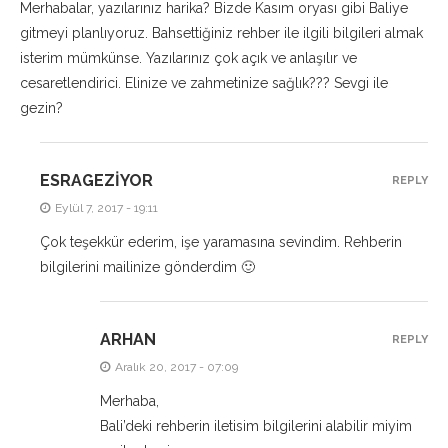
Merhabalar, yazılarınız harika? Bizde Kasım oryası gibi Baliye
gitmeyi planlıyoruz. Bahsettiğiniz rehber ile ilgili bilgileri almak
isterim mümkünse. Yazılarınız çok açık ve anlaşılır ve
cesaretlendirici. Elinize ve zahmetinize sağlık??? Sevgi ile
gezin?
ESRAGEZIYOR
REPLY
Eylül 7, 2017 - 19:11
Çok teşekkür ederim, işe yaramasına sevindim. Rehberin
bilgilerini mailinize gönderdim 🙂
ARHAN
REPLY
Aralık 20, 2017 - 07:09
Merhaba,
Bali’deki rehberin iletisim bilgilerini alabilir miyim