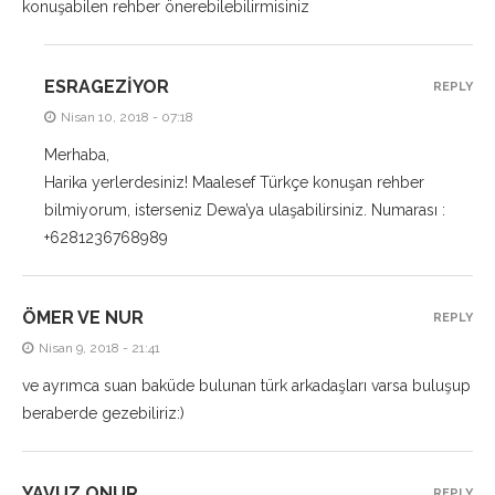
konuşabilen rehber önerebilebilirmisiniz
ESRAGEZIYOR
REPLY
Nisan 10, 2018 - 07:18
Merhaba,
Harika yerlerdesiniz! Maalesef Türkçe konuşan rehber
bilmiyorum, isterseniz Dewa’ya ulaşabilirsiniz. Numarası :
+6281236768989
ÖMER VE NUR
REPLY
Nisan 9, 2018 - 21:41
ve ayrımca suan baküde bulunan türk arkadaşları varsa buluşup
beraberde gezebiliriz:)
YAVUZ ONUR
REPLY