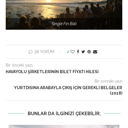
Single Fin Bali
38 YORUM
2
Bir önceki yazı
HAVAYOLU ŞIRKETLERININ BILET FIYATI HILESI
Bir sonraki yazı
YURTDISINA ARABAYLA ÇIKIŞ İÇIN GEREKLI BELGELER
(2018)
BUNLAR DA ILGINIZI ÇEKEBILIR;