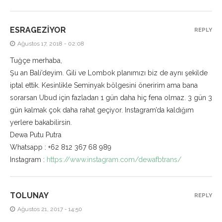
ESRAGEZIYOR
REPLY
Ağustos 17, 2018 - 02:08
Tuğçe merhaba,
Şu an Bali’deyim. Gili ve Lombok planımızı biz de aynı şekilde
iptal ettik. Kesinlikle Seminyak bölgesini öneririm ama bana
sorarsan Ubud için fazladan 1 gün daha hiç fena olmaz. 3 gün 3
gün kalmak çok daha rahat geçiyor. Instagram’da kaldığım
yerlere bakabilirsin.
Dewa Putu Putra
Whatsapp : +62 812 367 68 989
Instagram :
https://www.instagram.com/dewafbtrans/
TOLUNAY
REPLY
Ağustos 21, 2017 - 14:50