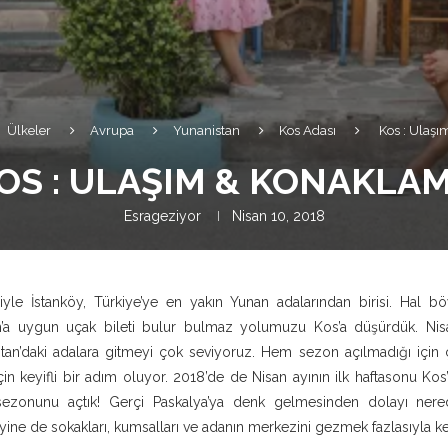
Ülkeler
Avrupa
Yunanistan
Kos Adası
Kos : Ulaş
OS : ULAŞIM & KONAKLA
Esrageziyor
Nisan 10, 2018
yle İstanköy, Türkiye’ye en yakın Yunan adalarından birisi. Hal b
’a uygun uçak bileti bulur bulmaz yolumuzu Kos’a düşürdük. Nisa
tan’daki adalara gitmeyi çok seviyoruz. Hem sezon açılmadığı içi
n keyifli bir adım oluyor. 2018’de de Nisan ayının ilk haftasonu Ko
zonunu açtık! Gerçi Paskalya’ya denk gelmesinden dolayı ner
yine de sokakları, kumsalları ve adanın merkezini gezmek fazlasıyla key