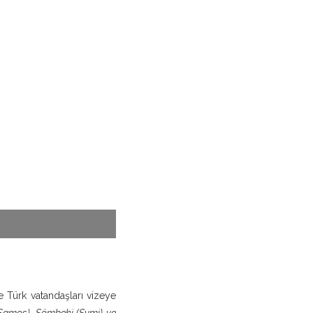
e Türk vatandaşları vizeye
 (Samos), Sömbeki (Symi) ve