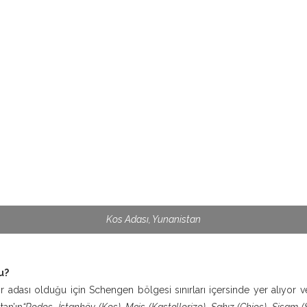
Kos Adası, Yunanistan
u?
bir adası olduğu için Schengen bölgesi sınırları içersinde yer alıyor v
tan’ın
“Rodos, İstanköy (Kos), Meis (Kastellorizo), Sakız (Chios), Sisam