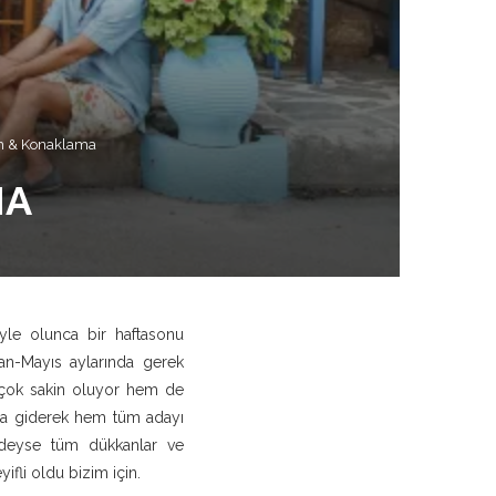
ım & Konaklama
MA
öyle olunca bir haftasonu
n-Mayıs aylarında gerek
n çok sakin oluyor hem de
s’a giderek hem tüm adayı
edeyse tüm dükkanlar ve
ifli oldu bizim için.