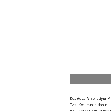
Kos Adası Vize İstiyor M
Evet. Kos, Yunanistan’ın 
tabii. 2017 yılında Yunanis