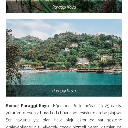
Paraggi Koyu
Paraggi Koyu
Bonus! Paraggi Koyu :
Eğer ben Portofino’dan 20-25 dakika
yürürüm derseniz burada da büyük ve tesisler olan bir plaj var.
Ser havlunu yat olan halk plajı kısmı da var şezlong
kiralayabileceğiniz, yiyecek-içecek hizmeti veren kısımlar da.