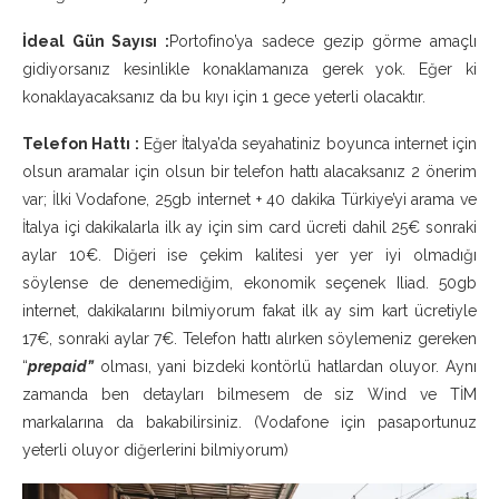
İdeal Gün Sayısı :
Portofino’ya sadece gezip görme amaçlı
gidiyorsanız kesinlikle konaklamanıza gerek yok. Eğer ki
konaklayacaksanız da bu kıyı için 1 gece yeterli olacaktır.
Telefon Hattı :
Eğer İtalya’da seyahatiniz boyunca internet için
olsun aramalar için olsun bir telefon hattı alacaksanız 2 önerim
var; İlki Vodafone, 25gb internet + 40 dakika Türkiye’yi arama ve
İtalya içi dakikalarla ilk ay için sim card ücreti dahil 25€ sonraki
aylar 10€. Diğeri ise çekim kalitesi yer yer iyi olmadığı
söylense de denemediğim, ekonomik seçenek Iliad. 50gb
internet, dakikalarını bilmiyorum fakat ilk ay sim kart ücretiyle
17€, sonraki aylar 7€. Telefon hattı alırken söylemeniz gereken
“
prepaid”
olması, yani bizdeki kontörlü hatlardan oluyor. Aynı
zamanda ben detayları bilmesem de siz Wind ve TİM
markalarına da bakabilirsiniz. (Vodafone için pasaportunuz
yeterli oluyor diğerlerini bilmiyorum)