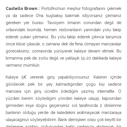
Castello Brown :
Portofino’nun meşhur fotoğraflarını çekmek
ya da sadece O’na kuşbakışı bakmak istiyorsanız çıkmanız
gereken yer burası. Tavsiyem limanın sonundan değil de
ortasındaki kısımda, hemen restoranların yanındaki yolu takip
ederek yukarı çıkmanız. Bu yolu takip ederek çıkınca karşınıza
önce kilise çıkacak, o zamana dek de fena olmayan manzaralar
göreceksiniz, sonrasında yürüyerek kaleye devam etmek. Bu
tırmanma pek de zorlu değil ve yaklaşık 15-20 dakikada kaleye
varmanız mümkün.
Kaleye 5€ vererek giriş yapabiliyorsunuz. Kalenin içinde
görülecek pek bir şey kalmadığından çoğu kişi sadece
manzara için giriş ücretini ödediğini yazmış internette. O
yüzden benim söylediğim yönden kaleye ulaşıp, kapısından
girmeden inişe doğru geçerseniz sol tarafınızda 2 dinlenme
bankının olduğu yerde de kaledekini aratmayacak manzaraya
ulaşacağınızı söyleyebilirim. Bank demişken orası çok keyifli bir
dinlenme noktası olduğundan belki çantanıza atıştıracak bir