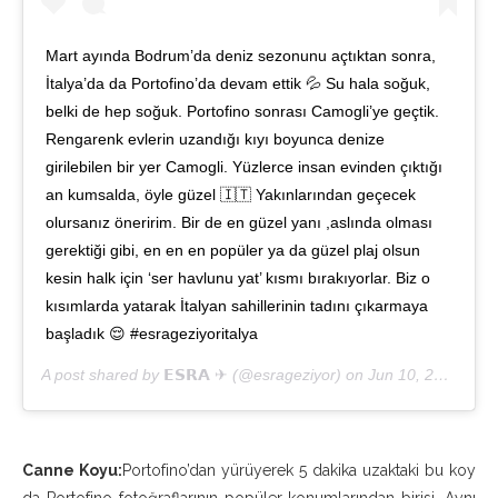
Mart ayında Bodrum’da deniz sezonunu açtıktan sonra,
İtalya’da da Portofino’da devam ettik 💦 Su hala soğuk,
belki de hep soğuk. Portofino sonrası Camogli’ye geçtik.
Rengarenk evlerin uzandığı kıyı boyunca denize
girilebilen bir yer Camogli. Yüzlerce insan evinden çıktığı
an kumsalda, öyle güzel 🇮🇹 Yakınlarından geçecek
olursanız öneririm. Bir de en güzel yanı ,aslında olması
gerektiği gibi, en en en popüler ya da güzel plaj olsun
kesin halk için ‘ser havlunu yat’ kısmı bırakıyorlar. Biz o
kısımlarda yatarak İtalyan sahillerinin tadını çıkarmaya
başladık 😌 #esrageziyoritalya
A post shared by
𝗘𝗦𝗥𝗔 ✈
(@esrageziyor) on
Jun 10, 2019 at 4:12am PDT
Canne Koyu:
Portofino’dan yürüyerek 5 dakika uzaktaki bu koy
da Portofino fotoğraflarının popüler konumlarından birisi. Aynı