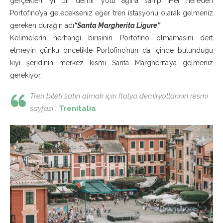
gerçekten iyi bir demir yolu ağına sahip. Her nereden
Portofino’ya gelecekseniz eğer tren istasyonu olarak gelmeniz
gereken durağın adı
“Santa Margherita Ligure”
Kelimelerin herhangi birisinin Portofino olmamasını dert
etmeyin çünkü öncelikle Portofino’nun da içinde bulunduğu
kıyı şeridinin merkez kısmı Santa Margherita’ya gelmeniz
gerekiyor.
Tren bileti satın almak için İtalya demiryollarının resmi
sayfası :
Trenitalia