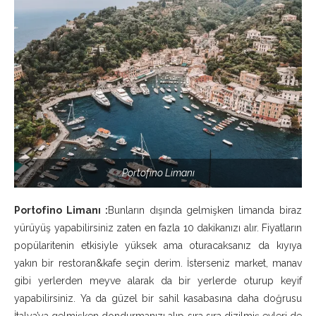
Portofino Limanı
Portofino Limanı :
Bunların dışında gelmişken limanda biraz
yürüyüş yapabilirsiniz zaten en fazla 10 dakikanızı alır. Fiyatların
popülaritenin etkisiyle yüksek ama oturacaksanız da kıyıya
yakın bir restoran&kafe seçin derim. İsterseniz market, manav
gibi yerlerden meyve alarak da bir yerlerde oturup keyif
yapabilirsiniz. Ya da güzel bir sahil kasabasına daha doğrusu
İtalya’ya gelmişken dondurmanızı alıp sıra sıra dizilmiş evleri de