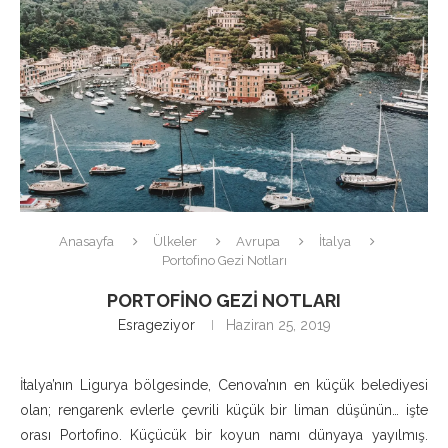
Anasayfa
Ülkeler
Avrupa
İtalya
Portofino Gezi Notları
PORTOFINO GEZI NOTLARI
Esrageziyor
Haziran 25, 2019
İtalya’nın Ligurya bölgesinde, Cenova’nın en küçük belediyesi
olan; rengarenk evlerle çevrili küçük bir liman düşünün… işte
orası Portofino. Küçücük bir koyun namı dünyaya yayılmış.