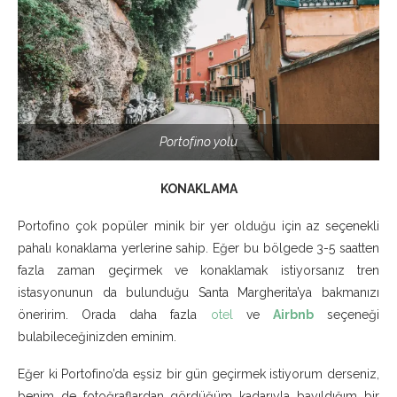
Portofino yolu
KONAKLAMA
Portofino çok popüler minik bir yer olduğu için az seçenekli
pahalı konaklama yerlerine sahip. Eğer bu bölgede 3-5 saatten
fazla zaman geçirmek ve konaklamak istiyorsanız tren
istasyonunun da bulunduğu Santa Margherita’ya bakmanızı
öneririm. Orada daha fazla
otel
ve
Airbnb
seçeneği
bulabileceğinizden eminim.
Eğer ki Portofino’da eşsiz bir gün geçirmek istiyorum derseniz,
benim de fotoğraflardan gördüğüm kadarıyla bayıldığım bir