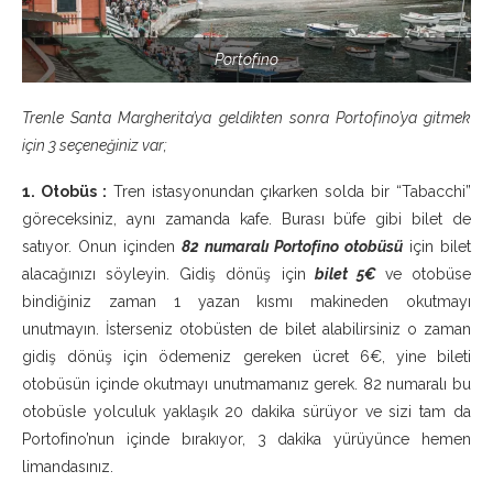
Portofino
Trenle Santa Margherita’ya geldikten sonra Portofino’ya gitmek
için 3 seçeneğiniz var;
1. Otobüs :
Tren istasyonundan çıkarken solda bir “Tabacchi”
göreceksiniz, aynı zamanda kafe. Burası büfe gibi bilet de
satıyor. Onun içinden
82 numaralı Portofino otobüsü
için bilet
alacağınızı söyleyin. Gidiş dönüş için
bilet 5€
ve otobüse
bindiğiniz zaman 1 yazan kısmı makineden okutmayı
unutmayın. İsterseniz otobüsten de bilet alabilirsiniz o zaman
gidiş dönüş için ödemeniz gereken ücret 6€, yine bileti
otobüsün içinde okutmayı unutmamanız gerek. 82 numaralı bu
otobüsle yolculuk yaklaşık 20 dakika sürüyor ve sizi tam da
Portofino’nun içinde bırakıyor, 3 dakika yürüyünce hemen
limandasınız.