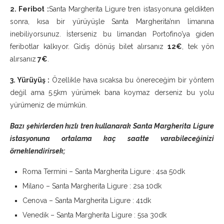
2. Feribot :
Santa Margherita Ligure tren istasyonuna geldikten
sonra, kısa bir yürüyüşle Santa Margherita’nın limanına
inebiliyorsunuz. İsterseniz bu limandan Portofino’ya giden
feribotlar kalkıyor. Gidiş dönüş bilet alırsanız
12€
, tek yön
alırsanız
7€
.
3. Yürüyüş :
Özellikle hava sıcaksa bu önereceğim bir yöntem
değil ama 5.5km yürümek bana koymaz derseniz bu yolu
yürümeniz de mümkün.
Bazı şehirlerden hızlı tren kullanarak Santa Margherita Ligure
istasyonuna ortalama kaç saatte varabileceğinizi
örneklendirirsek;
Roma Termini – Santa Margherita Ligure : 4sa 50dk
Milano – Santa Margherita Ligure : 2sa 10dk
Cenova – Santa Margherita Ligure : 41dk
Venedik – Santa Margherita Ligure : 5sa 30dk