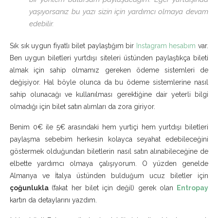
yaşıyorsanız bu yazı sizin için yardımcı olmaya devam
edebilir.
Sık sık uygun fiyatlı bilet paylaştığım bir
Instagram hesabım
var.
Ben uygun biletleri yurtdışı siteleri üstünden paylaştıkça bileti
almak için sahip olmamız gereken ödeme sistemleri de
değişiyor. Hal böyle olunca da bu ödeme sistemlerine nasıl
sahip olunacağı ve kullanılması gerektiğine dair yeterli bilgi
olmadığı için bilet satın alımları da zora giriyor.
Benim 0€ ile 5€ arasındaki hem yurtiçi hem yurtdışı biletleri
paylaşma sebebim herkesin kolayca seyahat edebileceğini
göstermek olduğundan biletlerin nasıl satın alınabileceğine de
elbette yardımcı olmaya çalışıyorum. O yüzden genelde
Almanya ve İtalya üstünden bulduğum ucuz biletler için
çoğunlukla
(fakat her bilet için değil) gerek olan
Entropay
kartın da detaylarını yazdım.