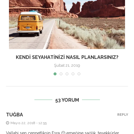
B
KENDI SEYAHATINIZI NASIL PLANLARSINIZ?
Şubat 21, 2019
53 YORUM
TUĞBA
REPLY
Mayıs 22, 2018 - 12:55
Vallahi sen cennetliksin Esra 🙂 emeğine sağlık, teşekkürler