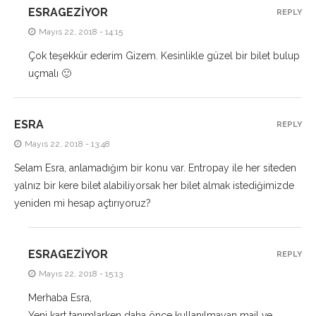
ESRAGEZIYOR
REPLY
Mayıs 22, 2018 - 14:15
Çok teşekkür ederim Gizem. Kesinlikle güzel bir bilet bulup
uçmalı 🙂
ESRA
REPLY
Mayıs 22, 2018 - 13:48
Selam Esra, anlamadığım bir konu var. Entropay ile her siteden
yalnız bir kere bilet alabiliyorsak her bilet almak istediğimizde
yeniden mi hesap açtırıyoruz?
ESRAGEZIYOR
REPLY
Mayıs 22, 2018 - 15:13
Merhaba Esra,
Yeni kart tanımlarken daha önce kullanılmayan mail ve