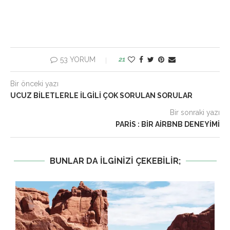
53 YORUM
21
Bir önceki yazı
UCUZ BILETLERLE İLGILI ÇOK SORULAN SORULAR
Bir sonraki yazı
PARIS : BIR AIRBNB DENEYIMI
BUNLAR DA ILGINIZI ÇEKEBILIR;