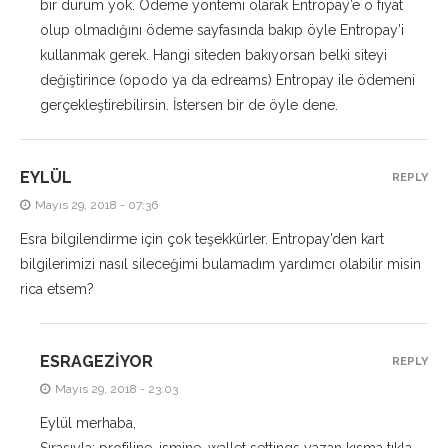
bir durum yok. Ödeme yöntemi olarak Entropay’e o fiyat
olup olmadığını ödeme sayfasında bakıp öyle Entropay’i
kullanmak gerek. Hangi siteden bakıyorsan belki siteyi
değiştirince (opodo ya da edreams) Entropay ile ödemeni
gerçekleştirebilirsin. İstersen bir de öyle dene.
EYLÜL
REPLY
Mayıs 29, 2018 - 07:36
Esra bilgilendirme için çok teşekkürler. Entropay’den kart
bilgilerimizi nasıl sileceğimi bulamadım yardımcı olabilir misin
rica etsem?
ESRAGEZIYOR
REPLY
Mayıs 29, 2018 - 23:03
Eylül merhaba,
Sırasıyla; profiline, ismine, wallet settings yazan kısma tıkla