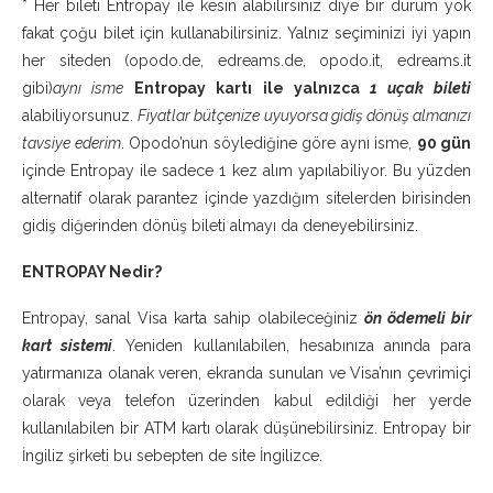
* Her bileti Entropay ile kesin alabilirsiniz diye bir durum yok
fakat çoğu bilet için kullanabilirsiniz. Yalnız seçiminizi iyi yapın
her siteden (opodo.de, edreams.de, opodo.it, edreams.it
gibi)
aynı isme
Entropay kartı ile yalnızca
1 uçak bileti
alabiliyorsunuz.
Fiyatlar bütçenize uyuyorsa gidiş dönüş almanızı
tavsiye ederim
. Opodo’nun söylediğine göre aynı isme,
90 gün
içinde Entropay ile sadece 1 kez alım yapılabiliyor. Bu yüzden
alternatif olarak parantez içinde yazdığım sitelerden birisinden
gidiş diğerinden dönüş bileti almayı da deneyebilirsiniz.
ENTROPAY Nedir?
Entropay, sanal Visa karta sahip olabileceğiniz
ön ödemeli bir
kart sistemi
. Yeniden kullanılabilen, hesabınıza anında para
yatırmanıza olanak veren, ekranda sunulan ve Visa’nın çevrimiçi
olarak veya telefon üzerinden kabul edildiği her yerde
kullanılabilen bir ATM kartı olarak düşünebilirsiniz. Entropay bir
İngiliz şirketi bu sebepten de site İngilizce.