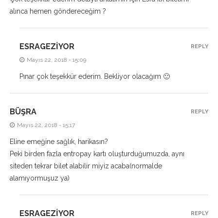
alınca hemen göndereceğim ?
ESRAGEZIYOR
REPLY
Mayıs 22, 2018 - 15:09
Pınar çok teşekkür ederim. Bekliyor olacağım 🙂
BÜŞRA
REPLY
Mayıs 22, 2018 - 15:17
Eline emeğine sağlık, harikasın?
Peki birden fazla entropay kartı oluşturduğumuzda, aynı
siteden tekrar bilet alabilir miyiz acaba(normalde
alamıyormuşuz ya)
ESRAGEZIYOR
REPLY