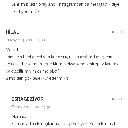
Sanırım biletin onaylandı, Instagram’dan da mesajlaştık diye
hatırlıyorum 🙂
HILAL
REPLY
Mayıs 24, 2018 - 13:08
Merhaba,
Eşim için bilet almalıyım kendisi için alınacağımdan eşimin
adına kart çıkartmam gerekir mi yoksa kendi entropay kartımla
da alabilir miyim eşime bilet?
Şimdiden çok teşekkür ederim <3
ESRAGEZIYOR
REPLY
Mayıs 24, 2018 - 15:39
Merhaba,
Eşinizin adına kart çıkartmanıza gerek yok. Kendi kartınızla