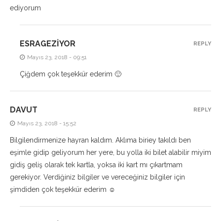
ediyorum
ESRAGEZIYOR
REPLY
Mayıs 23, 2018 - 09:51
Çiğdem çok teşekkür ederim 🙂
DAVUT
REPLY
Mayıs 23, 2018 - 15:52
Bilgilendirmenize hayran kaldım. Aklıma biriey takıldı ben
eşimle gidip geliyorum her yere, bu yolla iki bilet alabilir miyim
gidiş geliş olarak tek kartla, yoksa iki kart mı çıkartmam
gerekiyor. Verdiğiniz bilgiler ve vereceğiniz bilgiler için
şimdiden çok teşekkür ederim ☺️