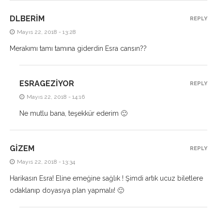
DLBERIM
REPLY
Mayıs 22, 2018 - 13:28
Merakımı tamı tamına giderdin Esra cansın??
ESRAGEZIYOR
REPLY
Mayıs 22, 2018 - 14:16
Ne mutlu bana, teşekkür ederim 🙂
GIZEM
REPLY
Mayıs 22, 2018 - 13:34
Harikasın Esra! Eline emeğine sağlık ! Şimdi artık ucuz biletlere
odaklanıp doyasıya plan yapmalıı! 🙂