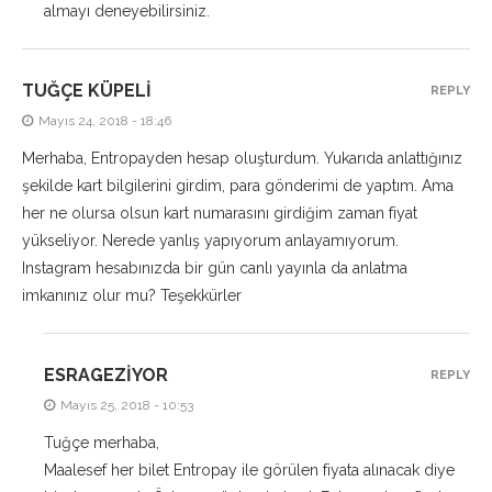
almayı deneyebilirsiniz.
TUĞÇE KÜPELI
REPLY
Mayıs 24, 2018 - 18:46
Merhaba, Entropayden hesap oluşturdum. Yukarıda anlattığınız
şekilde kart bilgilerini girdim, para gönderimi de yaptım. Ama
her ne olursa olsun kart numarasını girdiğim zaman fiyat
yükseliyor. Nerede yanlış yapıyorum anlayamıyorum.
Instagram hesabınızda bir gün canlı yayınla da anlatma
imkanınız olur mu? Teşekkürler
ESRAGEZIYOR
REPLY
Mayıs 25, 2018 - 10:53
Tuğçe merhaba,
Maalesef her bilet Entropay ile görülen fiyata alınacak diye