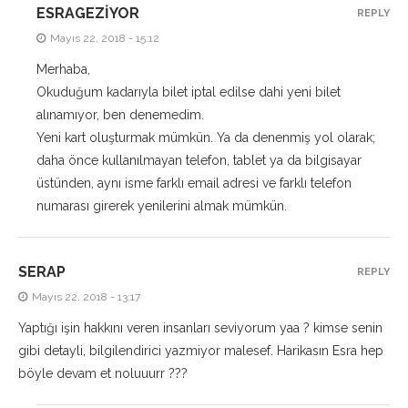
ESRAGEZIYOR
REPLY
Mayıs 22, 2018 - 15:12
Merhaba,
Okuduğum kadarıyla bilet iptal edilse dahi yeni bilet
alınamıyor, ben denemedim.
Yeni kart oluşturmak mümkün. Ya da denenmiş yol olarak;
daha önce kullanılmayan telefon, tablet ya da bilgisayar
üstünden, aynı isme farklı email adresi ve farklı telefon
numarası girerek yenilerini almak mümkün.
SERAP
REPLY
Mayıs 22, 2018 - 13:17
Yaptığı işin hakkını veren insanları seviyorum yaa ? kimse senin
gibi detayli, bilgilendirici yazmiyor malesef. Harikasın Esra hep
böyle devam et noluuurr ???