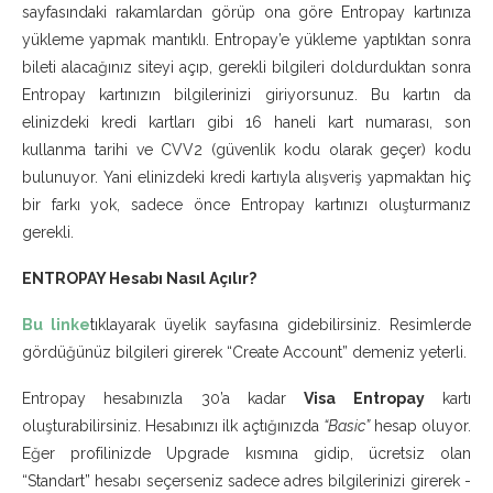
sayfasındaki rakamlardan görüp ona göre Entropay kartınıza
yükleme yapmak mantıklı. Entropay’e yükleme yaptıktan sonra
bileti alacağınız siteyi açıp, gerekli bilgileri doldurduktan sonra
Entropay kartınızın bilgilerinizi giriyorsunuz. Bu kartın da
elinizdeki kredi kartları gibi 16 haneli kart numarası, son
kullanma tarihi ve CVV2 (güvenlik kodu olarak geçer) kodu
bulunuyor. Yani elinizdeki kredi kartıyla alışveriş yapmaktan hiç
bir farkı yok, sadece önce Entropay kartınızı oluşturmanız
gerekli.
ENTROPAY Hesabı Nasıl Açılır?
Bu linke
tıklayarak üyelik sayfasına gidebilirsiniz. Resimlerde
gördüğünüz bilgileri girerek “Create Account” demeniz yeterli.
Entropay hesabınızla 30’a kadar
Visa Entropay
kartı
oluşturabilirsiniz. Hesabınızı ilk açtığınızda
“Basic”
hesap oluyor.
Eğer profilinizde Upgrade kısmına gidip, ücretsiz olan
“Standart” hesabı seçerseniz sadece adres bilgilerinizi girerek -