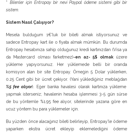
*
Bilenler için Entropay bir nevi Paypal ödeme sistemi gibi bir
sistem.
Sistem Nasıl Çalışıyor?
Mesela bulduğum 1€’luk bir bileti almak istiyorsunuz ve
sadece Entropay kart ile o fiyata almak mümkün. Bu durumda
Entropay hesabınıza sahip olduğunuz kredi kartınızdan (Visa ya
da Mastercard olması farketmez)
-en az- 5$ olmak
üzere
yükleme yapıyorsunuz. Her yüklemede belli bir oranda
komisyon alan bir site Entropay. Örneğin 5 Dolar yüklerken,
0.25 Cent gibi bir ücret çekiyor. (Yani yüklediğiniz meblağdan
%5 fee alıyor
). Eğer banka havalesi olarak kartınıza yükleme
yapmak isterseniz; havalenin hesaba işlenmesi 3-5 gün sürse
de bu yöntemle %1.95 fee alıyor, sitelerinde yazana göre en
ucuz yöntem bu para yüklemeler için.
Bu yüzden önce alacağınız bileti belirleyip, Entropay’le ödeme
yaparken ekstra ücret ekleyip eklemelediğini ödeme