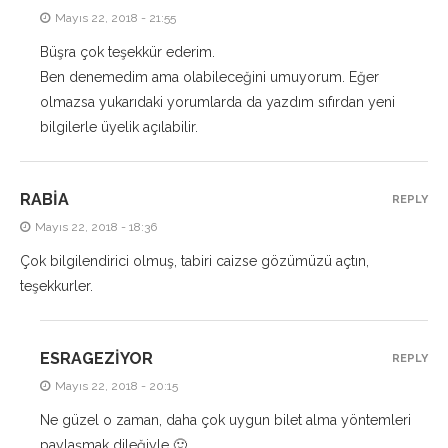
Mayıs 22, 2018 - 21:55
Büşra çok teşekkür ederim.
Ben denemedim ama olabileceğini umuyorum. Eğer
olmazsa yukarıdaki yorumlarda da yazdım sıfırdan yeni
bilgilerle üyelik açılabilir.
RABIA
REPLY
Mayıs 22, 2018 - 18:36
Çok bilgilendirici olmuş, tabiri caizse gözümüzü açtın,
teşekkurler.
ESRAGEZIYOR
REPLY
Mayıs 22, 2018 - 20:15
Ne güzel o zaman, daha çok uygun bilet alma yöntemleri
paylaşmak dileğiyle 🙂