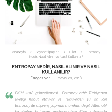
Anasayfa
Seyahat İpuçları
Bilet
Entropay
Nedir, Nasıl Alınır ve Nasıl Kullanılır?
ENTROPAY NEDIR, NASIL ALINIR VE NASIL
KULLANILIR?
Esrageziyor
Mayıs 20, 2018
EKİM 2018 güncellemesi : Entropay artık Türkiye’den
üyeliği kabul etmiyor ve Türkiye’den şu an için
Entropay ile alışveriş yapmak mümkün değil. Alternatif
bir yöntem bulursam paylaşacağım. Eğer yurtdışında