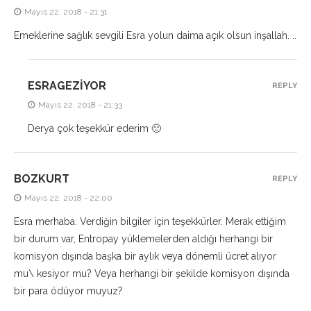
Mayıs 22, 2018 - 21:31
Emeklerine sağlık sevgili Esra yolun daima açık olsun inşallah. ..
ESRAGEZIYOR
REPLY
Mayıs 22, 2018 - 21:33
Derya çok teşekkür ederim 🙂
BOZKURT
REPLY
Mayıs 22, 2018 - 22:00
Esra merhaba. Verdiğin bilgiler için teşekkürler. Merak ettiğim
bir durum var, Entropay yüklemelerden aldığı herhangi bir
komisyon dışında başka bir aylık veya dönemli ücret alıyor
mu\ kesiyor mu? Veya herhangi bir şekilde komisyon dışında
bir para ödüyor muyuz?