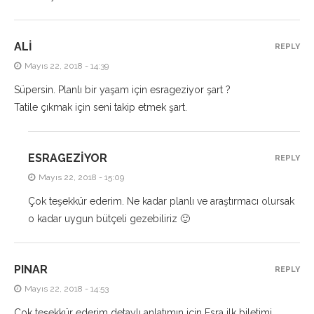
ALI
REPLY
Mayıs 22, 2018 - 14:39
Süpersin. Planlı bir yaşam için esrageziyor şart ?
Tatile çıkmak için seni takip etmek şart.
ESRAGEZIYOR
REPLY
Mayıs 22, 2018 - 15:09
Çok teşekkür ederim. Ne kadar planlı ve araştırmacı olursak
o kadar uygun bütçeli gezebiliriz 🙂
PINAR
REPLY
Mayıs 22, 2018 - 14:53
Çok teşekkür ederim detaylı anlatımın için Esra ilk biletimi