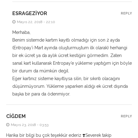
ESRAGEZIYOR
REPLY
Mayıs 22, 2018 - 22:10
Merhaba,
Benim sistemde kartım kayıtlı olmadığı için son 2 ayda
(Entropay’i Mart ayında oluşturmuştum ilk olarak) herhangi
bir ek ücret ya da aylık ücret kestiğini görmedim. Zaten
sanal kart kullanarak Entropay’e yükleme yaptığım için böyle
bir durum da mümkün değil.
Eğer kartınız sisteme kayıtlıysa silin, bir sıkıntı olacağını
düşünmüyorum. Yükleme yaparken aldığı ek ücret dışında
başka bir para da ödenmiyor.
CIĞDEM
REPLY
Mayıs 23, 2018 - 03:53
Harika bir bilgi bu çok teşekkür ederiz ❣️Severek takip