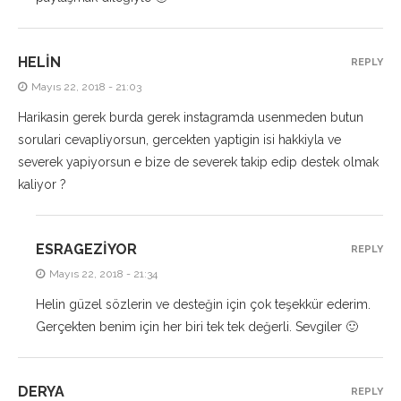
HELIN
REPLY
Mayıs 22, 2018 - 21:03
Harikasin gerek burda gerek instagramda usenmeden butun
sorulari cevapliyorsun, gercekten yaptigin isi hakkiyla ve
severek yapiyorsun e bize de severek takip edip destek olmak
kaliyor ?
ESRAGEZIYOR
REPLY
Mayıs 22, 2018 - 21:34
Helin güzel sözlerin ve desteğin için çok teşekkür ederim.
Gerçekten benim için her biri tek tek değerli. Sevgiler 🙂
DERYA
REPLY