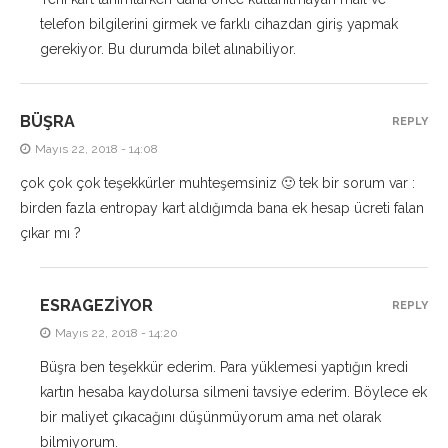
telefon bilgilerini girmek ve farklı cihazdan giriş yapmak
gerekiyor. Bu durumda bilet alınabiliyor.
BÜŞRA
REPLY
Mayıs 22, 2018 - 14:08
çok çok çok teşekkürler muhteşemsiniz 🙂 tek bir sorum var :
birden fazla entropay kart aldığımda bana ek hesap ücreti falan
çıkar mı ?
ESRAGEZIYOR
REPLY
Mayıs 22, 2018 - 14:20
Büşra ben teşekkür ederim. Para yüklemesi yaptığın kredi
kartın hesaba kaydolursa silmeni tavsiye ederim. Böylece ek
bir maliyet çıkacağını düşünmüyorum ama net olarak
bilmiyorum.