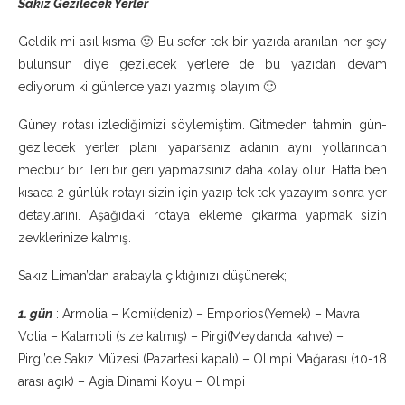
Sakız Gezilecek Yerler
Geldik mi asıl kısma 🙂 Bu sefer tek bir yazıda aranılan her şey
bulunsun diye gezilecek yerlere de bu yazıdan devam
ediyorum ki günlerce yazı yazmış olayım 🙂
Güney rotası izlediğimizi söylemiştim. Gitmeden tahmini gün-
gezilecek yerler planı yaparsanız adanın aynı yollarından
mecbur bir ileri bir geri yapmazsınız daha kolay olur. Hatta ben
kısaca 2 günlük rotayı sizin için yazıp tek tek yazayım sonra yer
detaylarını. Aşağıdaki rotaya ekleme çıkarma yapmak sizin
zevklerinize kalmış.
Sakız Liman’dan arabayla çıktığınızı düşünerek;
1. gün
: Armolia – Komi(deniz) – Emporios(Yemek) – Mavra
Volia – Kalamoti (size kalmış) – Pirgi(Meydanda kahve) –
Pirgi’de Sakız Müzesi (Pazartesi kapalı) – Olimpi Mağarası (10-18
arası açık) – Agia Dinami Koyu – Olimpi