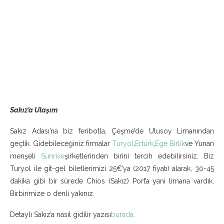
Sakız’a Ulaşım
Sakız Adası’na biz feribotla, Çeşme’de Ulusoy Limanından
geçtik. Gidebileceğiniz firmalar
Turyol
,
Ertürk
,
Ege Birlik
ve Yunan
menşeli
Sunrise
şirketlerinden birini tercih edebilirsiniz. Biz
Turyol ile git-gel biletlerimizi 25€’ya (2017 fiyatı) alarak, 30-45
dakika gibi bir sürede Chios (Sakız) Port’a yani limana vardık.
Birbirimize o denli yakınız.
Detaylı Sakız’a nasıl gidilir yazısı
burada
.