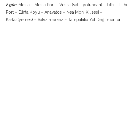
2.gün :
Mesta – Mesta Port – Vessa (sahil yolundan) – Lithi – Lithi
Port – Elinta Koyu – Anavatos – Nea Moni Kilisesi –
Karfas(yemek) – Sakız merkez – Tampakika Yel Değirmenleri