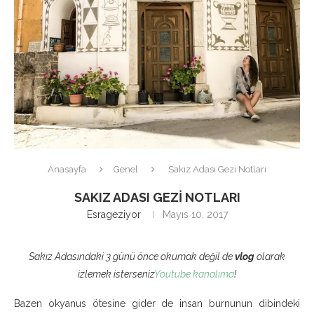
Anasayfa
Genel
Sakız Adası Gezi Notları
SAKIZ ADASI GEZI NOTLARI
Esrageziyor
Mayıs 10, 2017
Sakız Adasındaki 3 günü önce okumak değil de
vlog
olarak
izlemek isterseniz
Youtube kanalıma
!
Bazen okyanus ötesine gider de insan burnunun dibindeki