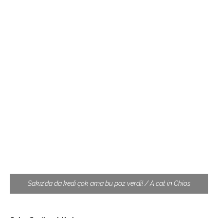
Sakız’da da kedi çok ama bu poz verdi! / A cat in Chios