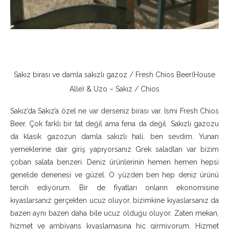
Sakız birası ve damla sakızlı gazoz / Fresh Chios Beer(House
Alle) & Uzo – Sakız / Chios
Sakız’da Sakız’a özel ne var derseniz birası var. İsmi Fresh Chios
Beer. Çok farklı bir tat değil ama fena da değil. Sakızlı gazozu
da klasik gazozun damla sakızlı hali, ben sevdim. Yunan
yemeklerine dair giriş yapıyorsanız Grek saladları var bizim
çoban salata benzeri. Deniz ürünlerinin hemen hemen hepsi
genelde denenesi ve güzel. O yüzden ben hep deniz ürünü
tercih ediyorum. Bir de fiyatları onların ekonomisine
kıyaslarsanız gerçekten ucuz oluyor, bizimkine kıyaslarsanız da
bazen aynı bazen daha bile ucuz olduğu oluyor. Zaten mekan,
hizmet ve ambiyans kıyaslamasına hiç girmiyorum. Hizmet