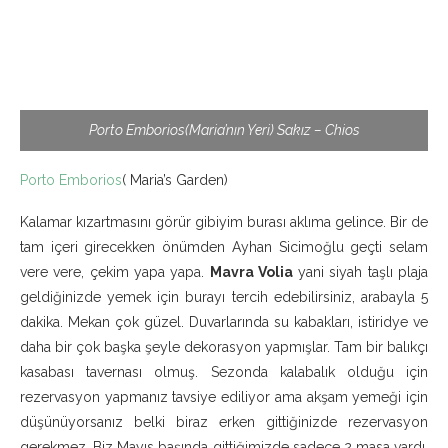
Porto Emborios(Maria’nın Yeri) Sakız – Chios
Porto Emborios
( Maria’s Garden)
Kalamar kızartmasını görür gibiyim burası aklıma gelince. Bir de
tam içeri girecekken önümden Ayhan Sicimoğlu geçti selam
vere vere, çekim yapa yapa.
Mavra Volia
yani siyah taşlı plaja
geldiğinizde yemek için burayı tercih edebilirsiniz, arabayla 5
dakika. Mekan çok güzel. Duvarlarında su kabakları, istiridye ve
daha bir çok başka şeyle dekorasyon yapmışlar. Tam bir balıkçı
kasabası tavernası olmuş. Sezonda kalabalık olduğu için
rezervasyon yapmanız tavsiye ediliyor ama akşam yemeği için
düşünüyorsanız belki biraz erken gittiğinizde rezervasyon
gerekmez. Biz Mayıs başında gittiğimizde sadece 2 masa vardı,