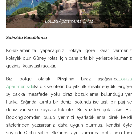
Louiza Apartments Chios
Sakız’da Konaklama
Konaklamanıza yapacağınız rotaya göre karar vermeniz
kolaylık olur. Güney rotası için daha orta bir yerlerde kalmanız
gezinizi kolaylaştıracaktır.
Biz bölge olarak
Pirgi
‘nin biraz aşağısında
Louiza
Apartments’da
kaldık ve otelin bu yılki ilk misafirleriydik. Pirgi’ye
15 dakika mesafede, yolu biraz bozuk ama bulunduğu yer
harika. Sağında kumlu bir deniz, solunda ise taşlı bir plaj ve
deniz var ve o koydaki tek otel. Bu yüzden çok sakin. Biz
Booking.com’dan bulup yerimizi ayarladık ama direk kendi
sitelerinden yazışırsanız daha uygun olurmuş, kendisi öyle
söyledi. Otelin sahibi Stefanos, aynı zamanda polis ama tüm