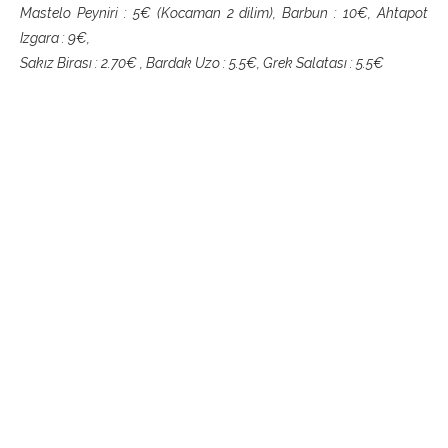
Mastelo Peyniri : 5€ (Kocaman 2 dilim), Barbun : 10€, Ahtapot
Izgara : 9€,
Sakız Birası : 2.70€ , Bardak Uzo : 5.5€, Grek Salatası : 5.5€