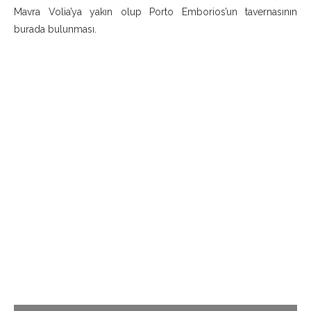
Mavra Volia’ya yakın olup Porto Emborios’un tavernasının
burada bulunması.