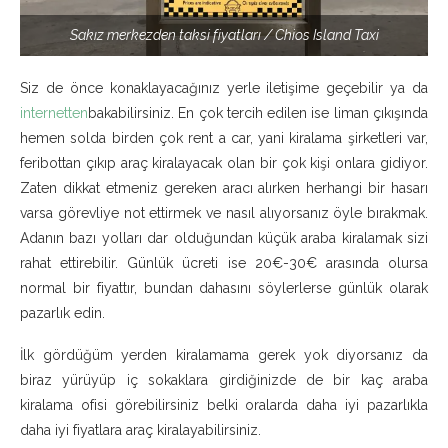
Sakız merkezden taksi fiyatları / Chios Island Taxi
Siz de önce konaklayacağınız yerle iletişime geçebilir ya da
internetten
bakabilirsiniz. En çok tercih edilen ise liman çıkışında
hemen solda birden çok rent a car, yani kiralama şirketleri var,
feribottan çıkıp araç kiralayacak olan bir çok kişi onlara gidiyor.
Zaten dikkat etmeniz gereken aracı alırken herhangi bir hasarı
varsa görevliye not ettirmek ve nasıl alıyorsanız öyle bırakmak.
Adanın bazı yolları dar olduğundan küçük araba kiralamak sizi
rahat ettirebilir. Günlük ücreti ise 20€-30€ arasında olursa
normal bir fiyattır, bundan dahasını söylerlerse günlük olarak
pazarlık edin.
İlk gördüğüm yerden kiralamama gerek yok diyorsanız da
biraz yürüyüp iç sokaklara girdiğinizde de bir kaç araba
kiralama ofisi görebilirsiniz belki oralarda daha iyi pazarlıkla
daha iyi fiyatlara araç kiralayabilirsiniz.