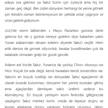
adaya sıra gelmez ya Sakız bizim için öyleydi ama hiç bir
zaman geç değil.
Ben zaten dünyanın herhangi bir yerine gitmek
için kendim zaman belirlemiyorum bir şekilde onlar çağırıyor ve
sırası gelene gidiyorum.
2017’de resmi tatillerden 1 Mayıs Pazartesi gününe denk
gelince biz de 3 günlük nereye gidelim diye bakarken yakın
Yunan adalarından devam edelim diyerek Sakız’ı seçtik. Hem
artık denize de girmek istiyorduk, havalar bunaltmadan çok da
kalabalık olmadan gidip bir güzel gezdik.
Adanın adı bizde Sakız, Yunanca da yazılışı Chios okunuşu ise
Hios. Küçük bir ada değil, kendi havaalanı kendi üniversitesi var.
Sakız’ın en büyük özelliği ise dünyadaki Sakız ağaçlarının ilk
olarak burada bulunması, dünyanın her yerine buradan gitmiş
ama ağaçlardan damlayan sakız üretimi sadece bu
iklimdeymiş. En büyük yerleşim kısmı feribotla gittiğinizde
ulaştığınız Sakız merkez kısmı; orada da tepeye doğru ve
kıyının arkalarına doğru yerleşim bölgesi oluşmuş, deniz