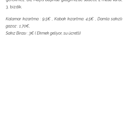
3. bizdik.
Kalamar kızartma : 9.5€ , Kabak kızartma: 4.5€ , Damla sakızlı
gazoz : 1.70€,
Sakız Birası : 3€ ( Ekmek geliyor, su ücretli)