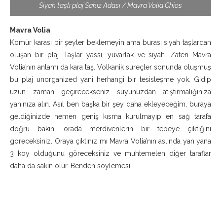
Siyah taşlı plaj Sakız Adası / Mavra Volia Chios
Mavra Volia
Kömür karası bir şeyler beklemeyin ama burası siyah taşlardan
oluşan bir plaj. Taşlar yassı, yuvarlak ve siyah. Zaten Mavra
Volia’nın anlamı da kara taş. Volkanik süreçler sonunda oluşmuş
bu plaj unorganized yani herhangi bir tesisleşme yok. Gidip
uzun zaman geçirecekseniz suyunuzdan atıştırmalığınıza
yanınıza alın. Asıl ben başka bir şey daha ekleyeceğim, buraya
geldiğinizde hemen geniş kısma kurulmayıp en sağ tarafa
doğru bakın, orada merdivenlerin bir tepeye çıktığını
göreceksiniz. Oraya çıktınız mı Mavra Volia’nın aslında yan yana
3 koy olduğunu göreceksiniz ve muhtemelen diğer taraflar
daha da sakin olur. Benden söylemesi.