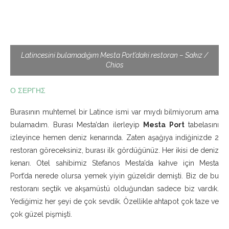
Latincesini bulamadığım Mesta Port’daki restoran – Sakız /
Chios
Ο ΣΕΡΓΗΣ
Burasının muhtemel bir Latince ismi var mıydı bilmiyorum ama
bulamadım. Burası Mesta’dan ilerleyip
Mesta Port
tabelasını
izleyince hemen deniz kenarında. Zaten aşağıya indiğinizde 2
restoran göreceksiniz, burası ilk gördüğünüz. Her ikisi de deniz
kenarı. Otel sahibimiz Stefanos Mesta’da kahve için Mesta
Port’da nerede olursa yemek yiyin güzeldir demişti. Biz de bu
restoranı seçtik ve akşamüstü olduğundan sadece biz vardık.
Yediğimiz her şeyi de çok sevdik. Özellikle ahtapot çok taze ve
çok güzel pişmişti.