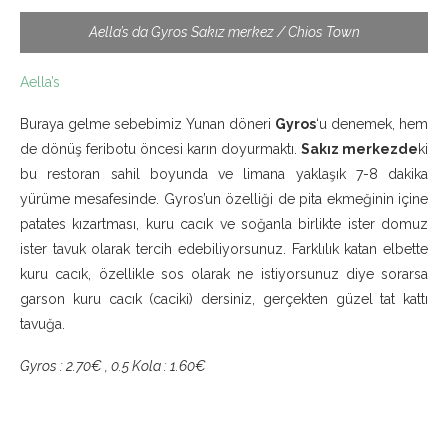
Aella’s da Gyros Sakız merkez / Chios Town
Aella’s
Buraya gelme sebebimiz Yunan döneri
Gyros
‘u denemek, hem
de dönüş feribotu öncesi karın doyurmaktı.
Sakız merkezde
ki
bu restoran sahil boyunda ve limana yaklaşık 7-8 dakika
yürüme mesafesinde. Gyros’un özelliği de pita ekmeğinin içine
patates kızartması, kuru cacık ve soğanla birlikte ister domuz
ister tavuk olarak tercih edebiliyorsunuz. Farklılık katan elbette
kuru cacık, özellikle sos olarak ne istiyorsunuz diye sorarsa
garson kuru cacık (caciki) dersiniz, gerçekten güzel tat kattı
tavuğa.
Gyros : 2.70€ , 0.5 Kola : 1.60€