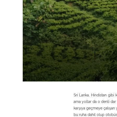
Sri Lanka, Hindistan gib
ama yollar da o denli dar 
karşıya geçmeye çalışan 
bu ruha dahil olup otobüs