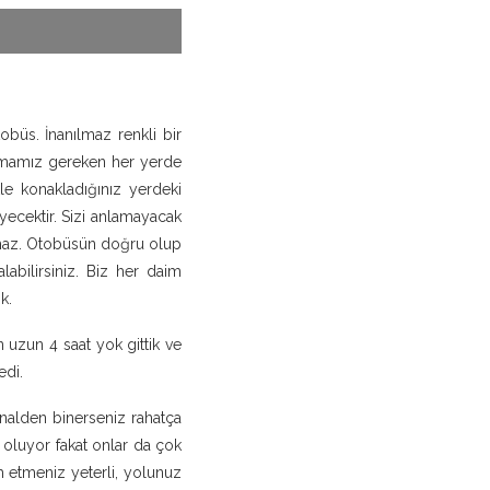
büs. İnanılmaz renkli bir
lanmamız gereken her yerde
e konakladığınız yerdeki
yecektir. Sizi anlamayacak
kalmaz. Otobüsün doğru olup
abilirsiniz. Biz her daim
k.
 uzun 4 saat yok gittik ve
edi.
alden binerseniz rahatça
t oluyor fakat onlar da çok
ih etmeniz yeterli, yolunuz