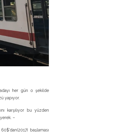
adayı her gün o şekilde
zü yapıyor.
sını karşılıyor bu yüzden
yerek. –
n 60$’dan(2017) başlaması