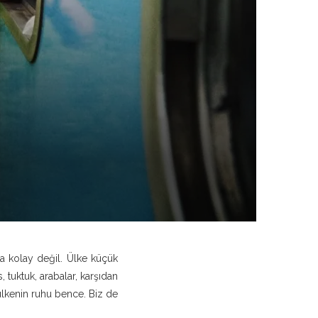
a kolay değil. Ülke küçük
 tuktuk, arabalar, karşıdan
lkenin ruhu bence. Biz de