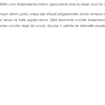
Belki uzun kiralamalarda indirim yapıyorlardır ama bu kadar ucuz bir ü
eyin derim çünkü onlara dair ehliyet belgelerinden birinin olmasını is
r, karışık ve trafik sağdan akıyor. Sahil kesiminde scooter kiralamanı
onlar scooter değil de scooty diyorlar o şekilde de internette arayab