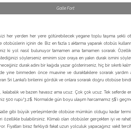
Galle Fort
i her yerden her yere götürebilecek yegane toplu taşıma şekli oto
de otobüslerin içinin de. Biz en fazla 1 aktarma yaparak otobüs kul
iz ki yol nasıl bulunuyor tamamen ama tamamen sorarak. Özellikl
istediğinizi söylerseniz eminim size oraya en yakın durak ismini söyle
neceğiniz durak adını bir kağıda yazar gösterirseniz, hiç bir sıkıntı 
de yine binmeden önce muavine ve duraktakilere sorarak yardım al
an Sri Lanka’lı birilerini gördük ve onlara sorarak doğru otobüse bindi
, kalabalık ve bazen havasız ama ucuz. Çok çok ucuz. Tek seferde en
ğimiz 500 rupi/3.2$. Normalde gün boyu ulaşım harcamamız 5$’ı geçm
lle gibi büyük yerleşimlerde otobüse mümkün olduğu kadar termin
ri özellikle bulabilirsiniz. Klimalı olan otobüsler gerçekten iyi ve raha
yor. Fiyatları biraz farklıydı fakat uzun yolculuk yapacağınız vakit terc