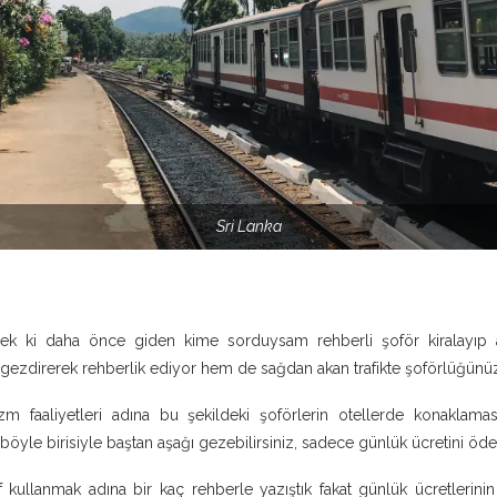
Sri Lanka
rek ki daha önce giden kime sorduysam rehberli şoför kiralayıp 
ı gezdirerek rehberlik ediyor hem de sağdan akan trafikte şoförlüğünü
izm faaliyetleri adına bu şekildeki şoförlerin otellerde konaklama
böyle birisiyle baştan aşağı gezebilirsiniz, sadece günlük ücretini öde
f kullanmak adına bir kaç rehberle yazıştık fakat günlük ücretlerini