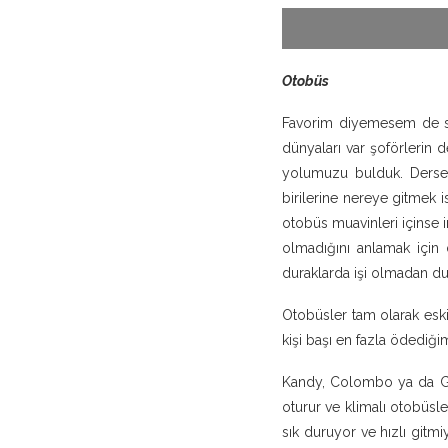
Otobüs
Favorim diyemesem de siz
dünyaları var şoförlerin 
yolumuzu bulduk. Dersen
birilerine nereye gitmek 
otobüs muavinleri içinse i
olmadığını anlamak için 
duraklarda işi olmadan dur
Otobüsler tam olarak eski
kişi başı en fazla ödedi
Kandy, Colombo ya da Ga
oturur ve klimalı otobüsle
sık duruyor ve hızlı gitmi