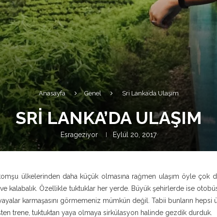
Anasayfa
Genel
Sri Lanka’da Ulaşım
SRI LANKA’DA ULAŞIM
Esrageziyor
Eylül 20, 2017
i komşu ülkelerinden daha küçük olmasına rağmen ulaşım öyle çok d
ve kalabalık. Özellikle tuktuklar her yerde. Büyük şehirlerde ise otobüs,
yayalar karmaşasını görmemeniz mümkün değil. Tabii bunların hepsi ü
ten trene, tuktuktan yaya olmaya sirkülasyon halinde gezdik durduk.