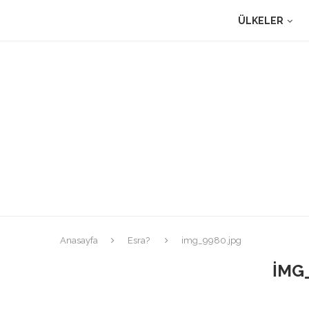
ÜLKELER
Anasayfa
Esra?
img_9980.jpg
IMG